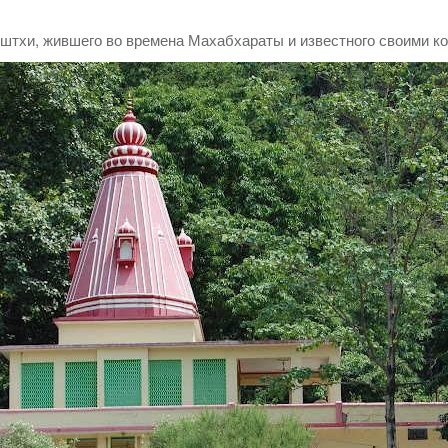
штхи, жившего во времена Махабхараты и известного своими к