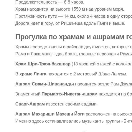
Продолжительность — 6-8 часов.
Храм находится на высоте 1550 м над уровнем моря.
Протяжённость пути — 14 км, около 4 часов в одну сторо
Дорога идет в гору, от Ришикеша вдоль Ганги и выше.
Прогулка по храмам и ашрамам г
Храмы сосредоточены в районах двух мостов, которые 
Рама и Лакшмана – два брата, главные персонажи Рама
Храм Шри-Траянбакшвар
(13 уровней-этажей с колокол
В
храме Линга
находится с 2-метровый
Шива-Лингам
.
Ашрам Свами-Шивананды
находится возле Рам-Джул
Знаменитый
Пармартх-Никетан-ашрам
находится на бо
Сварг-Ашрам
известен своими садами.
Ашрам Махариши Махеши Йоги
расположен на высоко
Именно здесь останавливались музыканты группы «Битлз»