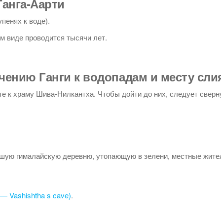
анга-Аарти
упенях к воде).
м виде проводится тысячи лет.
чению Ганги к водопадам и месту сли
ге к храму Шива-Нилкантха. Чтобы дойти до них, следует сверн
ьшую гималайскую деревню, утопающую в зелени, местные жител
 — Vashishtha s cave)
.