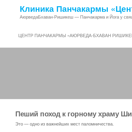
Перейти
Клиника Панчакармы «Цен
к
АюрведаБхаван-Ришикеш — Панчакарма и Йога у свящ
содержимому
ЦЕНТР ПАНЧАКАРМЫ «АЮРВЕДА-БХАВАН РИШИК
Пеший поход к горному храму 
Это — одно из важнейших мест паломничества.