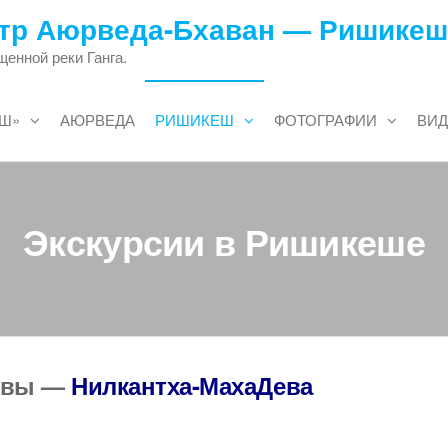
тр Аюрведа-Бхаван — Ришикеш
енной реки Ганга.
ЕШ»
АЮРВЕДА
РИШИКЕШ
ФОТОГРАФИИ
ВИ
Экскурсии в Ришикеше
Шивы —
Нилкантха-МахаДева