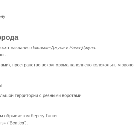
ну.
орода
носят названия
Лакшман-Джула
и
Рама-Джула
.
яны.
ами), пространство вокруг храма наполнено колокольным звоном
ы.
льшой территории с резными воротами.
м обрывистом берегу Ганги.
 (‘Beatles’).