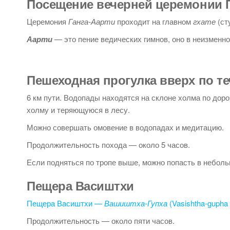
Посещение вечерней церемонии Г
Церемония
Ганга-Аарти
проходит на главном
гхате
(ст
Аарти
— это пение ведических гимнов, оно в неизменно
Пешеходная прогулка вверх по те
6 км пути. Водопады находятся на склоне холма по доро
холму и теряющуюся в лесу.
Можно совершать омовение в водопадах и медитацию.
Продолжительность похода — около 5 часов.
Если подняться по тропе выше, можно попасть в небол
Пещера Васиштхи
Пещера Васиштхи —
Вашиштха-Гупха
(Vasishtha-gupha
Продолжительность — около пяти часов.